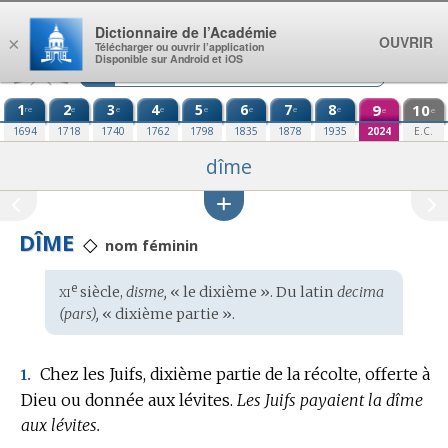
Aller au contenu
Dictionnaire de l’Académie
OUVRIR
×
Télécharger ou ouvrir l’application
Disponible sur Android et iOS
1
2
3
4
5
6
7
8
9
10
re
e
e
e
e
e
e
e
e
e
1694
1718
1740
1762
1798
1835
1878
1935
2024
E.C.
dîme
DÎME
◇
nom féminin
xi
e
Étymologie
siècle,
disme,
« le dixième ». Du
latin
decima
:
(pars),
« dixième partie ».
Chez les Juifs, dixième partie de la récolte, offerte à
1.
Dieu ou donnée aux lévites.
Les Juifs payaient la dîme
aux lévites.