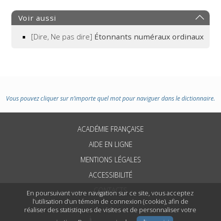
Voir aussi
[Dire, Ne pas dire]
Étonnants numéraux ordinaux
Vous pouvez cliquer sur n’importe quel mot pour naviguer dans le dictionnaire.
ACADÉMIE FRANÇAISE
AIDE EN LIGNE
MENTIONS LÉGALES
ACCESSIBILITÉ
CONTACTS
En poursuivant votre navigation sur ce site, vous acceptez
l’utilisation d’un témoin de connexion (cookie), afin de
réaliser des statistiques de visites et de personnaliser votre