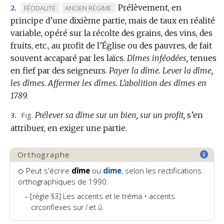
Prélèvement, en
MARQUE
MARQUE
FÉODALITÉ.
ANCIEN RÉGIME.
2.
principe d’une dixième partie, mais de taux en réalité
DE
DE
variable, opéré sur la récolte des grains, des vins, des
DOMAINE
DOMAINE
fruits, etc., au profit de l’Église ou des pauvres, de fait
:
:
souvent accaparé par les laïcs.
Dîmes inféodées,
tenues
en fief par des seigneurs.
Payer la dîme.
Lever la dîme,
les dîmes.
Affermer les dîmes.
L’abolition des dîmes en
1789.
Fig.
Prélever sa dîme sur un bien, sur un profit,
s’en
3.
attribuer, en exiger une partie.
Orthographe
◇ Peut s'écrire
dîme
ou
dime
, selon les rectifications
orthographiques de 1990.
[règle §3] Les accents et le tréma • accents
circonflexes sur
î
et
û
.