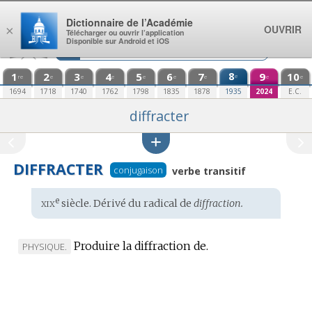
Aller au contenu
Dictionnaire de l’Académie
OUVRIR
×
Télécharger ou ouvrir l’application
Disponible sur Android et iOS
1
2
3
4
5
6
7
8
9
10
e
re
e
e
e
e
e
e
e
e
1694
1718
1740
1762
1798
1835
1878
1935
2024
E.C.
diffracter
DIFFRACTER
conjugaison
verbe transitif
xix
e
Étymologie
siècle. Dérivé du radical de
diffraction.
:
Produire la diffraction de.
MARQUE
PHYSIQUE.
DE
DOMAINE
: