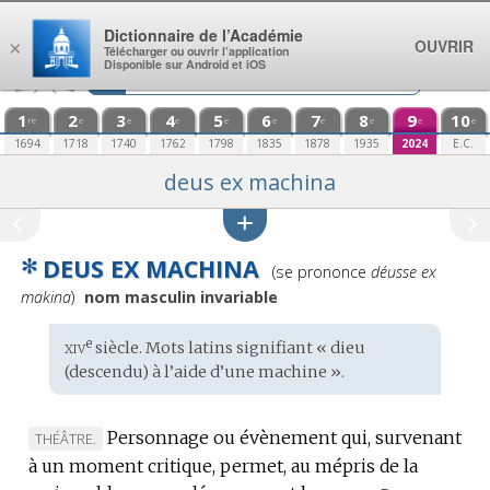
Aller au contenu
Dictionnaire de l’Académie
OUVRIR
×
Télécharger ou ouvrir l’application
Disponible sur Android et iOS
1
2
3
4
5
6
7
8
9
10
re
e
e
e
e
e
e
e
e
e
1694
1718
1740
1762
1798
1835
1878
1935
2024
E.C.
deus ex machina
✻
DEUS EX MACHINA
Prononciation
(se prononce
déusse ex
:
makina
)
nom masculin invariable
xiv
e
Étymologie
siècle. Mots
latins
signifiant « dieu
:
(descendu) à l’aide d’une machine ».
Personnage ou évènement qui, survenant
MARQUE
THÉÂTRE.
à un moment critique, permet, au mépris de la
DE