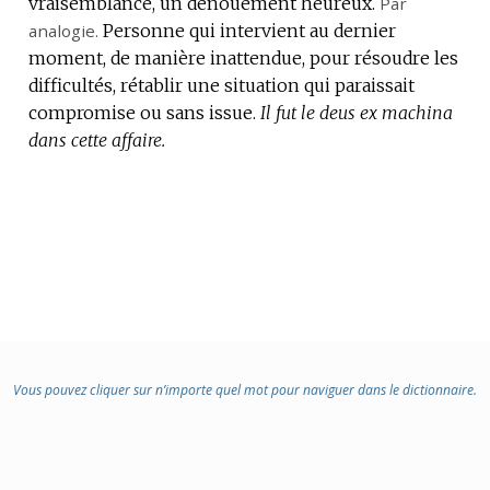
vraisemblance, un dénouement heureux.
DOMAINE
Par
analogie.
:
Personne qui intervient au dernier
moment, de manière inattendue, pour résoudre les
difficultés, rétablir une situation qui paraissait
compromise ou sans issue.
Il fut le deus ex machina
dans cette affaire.
Vous pouvez cliquer sur n’importe quel mot pour naviguer dans le dictionnaire.