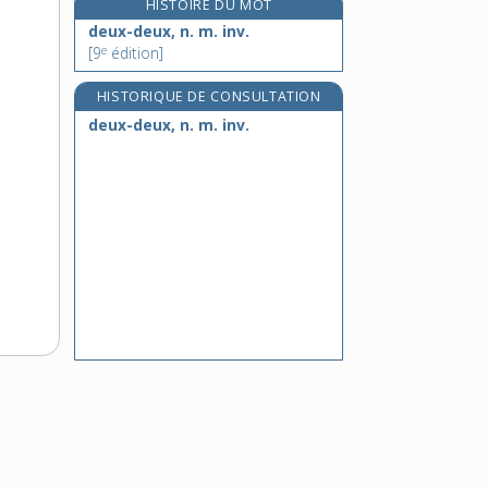
HISTOIRE DU MOT
deux-points, n. m. pl.
deux-deux, n. m. inv.
deux-ponts, n. m. inv.
e
[9
édition]
deux-quatre, n. m. inv.
HISTORIQUE DE CONSULTATION
deux-roues, n. m. inv.
deux-deux, n. m. inv.