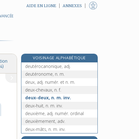
AIDE EN LIGNE
ANNEXES
AVANCÉE
deuil, n. m.
deus ex machina, n. m. inv.
deutér(o)-, préf.
deutéragoniste, n. m.
deutéranopie, n. f.
VOISINAGE ALPHABÉTIQUE
deutérium, n. m.
tion
deutérocanonique, adj.
4)
deutéronome, n. m.
deux, adj. numér. et n. m.
deux-chevaux, n. f.
deux-deux, n. m. inv.
deux-huit, n. m. inv.
deuxième, adj. numér. ordinal
deuxièmement, adv.
deux-mâts, n. m. inv.
deux-pièces, n. m.