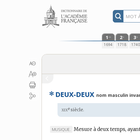
Aller au contenu
1
2
3
re
e
e
1694
1718
174
✻
DEUX-DEUX
nom masculin invar
xix
e
Étymologie
siècle.
:
Mesure à deux temps, ayant
MARQUE
MUSIQUE.
DE