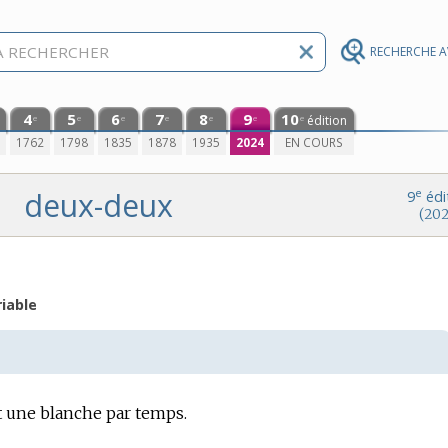
RECHERCHE 
4
5
6
7
8
9
10
édition
e
e
e
e
e
e
e
0
1762
1798
1835
1878
1935
2024
EN COURS
deux-deux
e
9
édi
(202
iable
 une blanche par temps.