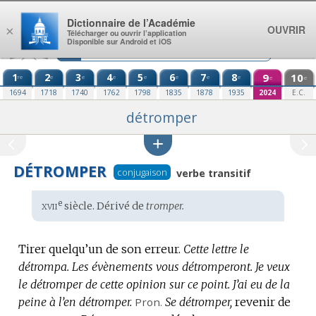
Aller au contenu
Dictionnaire de l’Académie
OUVRIR
×
Télécharger ou ouvrir l’application
Disponible sur Android et iOS
1
2
3
4
5
6
7
8
9
10
re
e
e
e
e
e
e
e
e
e
1694
1718
1740
1762
1798
1835
1878
1935
2024
E.C.
détromper
DÉTROMPER
conjugaison
verbe transitif
xvii
e
Étymologie
siècle. Dérivé de
tromper.
:
Tirer quelqu’un de son erreur.
Cette lettre le
détrompa.
Les évènements vous détromperont.
Je veux
le détromper de cette opinion sur ce point.
J’ai eu de la
peine à l’en détromper.
Pron.
Se détromper,
revenir de