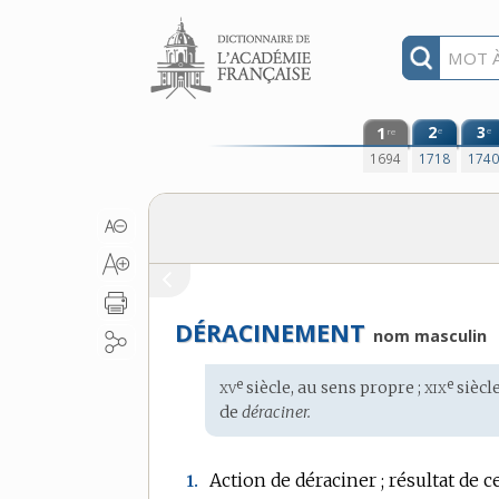
Aller au contenu
1
2
3
e
e
re
1694
1718
174
DÉRACINEMENT
nom masculin
xv
xix
e
e
Étymologie
siècle, au sens propre ;
siècle
:
de
déraciner.
Action de déraciner ; résultat de c
1.