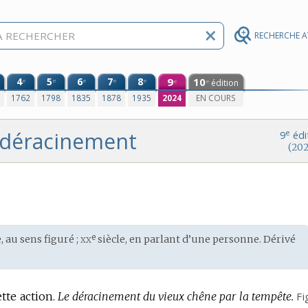
RECHERCHE 
4
5
6
7
8
9
10
e
e
e
e
e
édition
e
e
0
1762
1798
1835
1878
1935
2024
EN COURS
déracinement
e
9
édi
(202
xx
e
, au sens figuré ;
siècle, en parlant d’une personne. Dérivé
ette action.
Le déracinement du vieux chêne par la tempête.
Fi