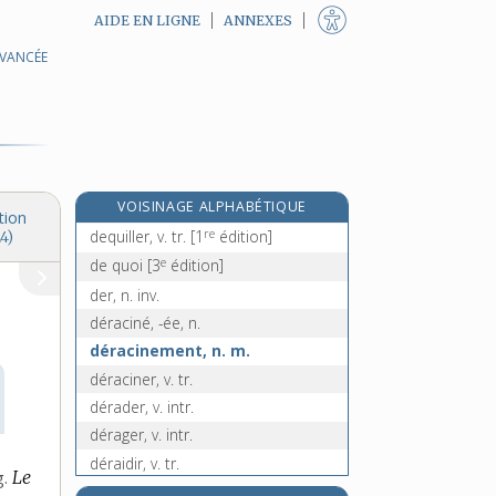
AIDE EN LIGNE
ANNEXES
AVANCÉE
e
dépuratoire, adj.
[8
édition]
dépurer, v. tr.
députation, n. f.
député, n. m.
député-maire, n. m.
VOISINAGE ALPHABÉTIQUE
députer, v. tr.
tion
re
dequiller, v. tr.
[1
édition]
4)
e
de quoi
[3
édition]
der, n. inv.
déraciné, -ée, n.
déracinement, n. m.
déraciner, v. tr.
dérader, v. intr.
dérager, v. intr.
déraidir, v. tr.
g.
Le
déraillement, n. m.