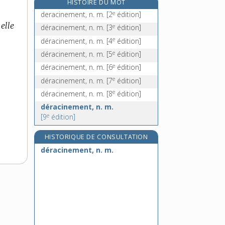
HISTOIRE DU MOT
dérailler, v. intr.
e
deracinement, n. m.
[2
édition]
dérailleur, n. m.
elle
e
déracinement, n. m.
[3
édition]
déraison, n. f.
e
déracinement, n. m.
[4
édition]
déraisonnable, adj.
e
déracinement, n. m.
[5
édition]
e
déracinement, n. m.
[6
édition]
e
déracinement, n. m.
[7
édition]
e
déracinement, n. m.
[8
édition]
déracinement, n. m.
e
[9
édition]
HISTORIQUE DE CONSULTATION
déracinement, n. m.