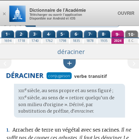
Aller au contenu
Dictionnaire de l’Académie
OUVRIR
×
Télécharger ou ouvrir l’application
Disponible sur Android et iOS
1
2
3
4
5
6
7
8
9
10
re
e
e
e
e
e
e
e
e
e
1694
1718
1740
1762
1798
1835
1878
1935
2024
E.C.
déraciner
DÉRACINER
conjugaison
verbe transitif
xiii
e
Étymologie
siècle, au sens propre et au sens figuré ;
:
xix
e
siècle, au sens de « retirer quelqu’un de
son milieu d’origine ». Dérivé, par
substitution de préfixe, d’
enraciner.
Arracher de terre un végétal avec ses racines.
Il ne
1.
suffit pas de couper ces arbustes, il faut les déraciner.
Le