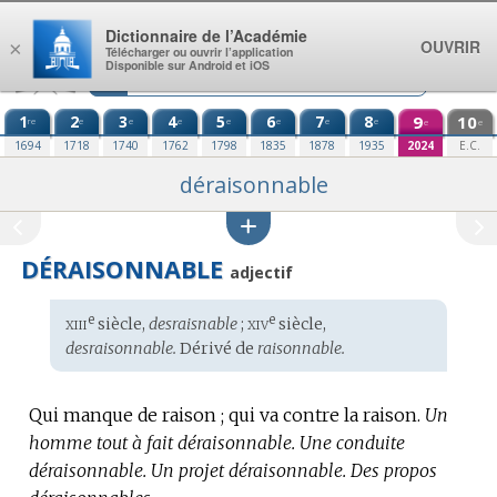
Aller au contenu
Dictionnaire de l’Académie
OUVRIR
×
Télécharger ou ouvrir l’application
Disponible sur Android et iOS
1
2
3
4
5
6
7
8
9
10
re
e
e
e
e
e
e
e
e
e
1694
1718
1740
1762
1798
1835
1878
1935
2024
E.C.
déraisonnable
DÉRAISONNABLE
adjectif
xiii
xiv
e
e
Étymologie
siècle,
desraisnable
;
siècle,
:
desraisonnable.
Dérivé de
raisonnable.
Qui manque de raison ; qui va contre la raison.
Un
homme tout à fait déraisonnable.
Une conduite
déraisonnable.
Un projet déraisonnable.
Des propos