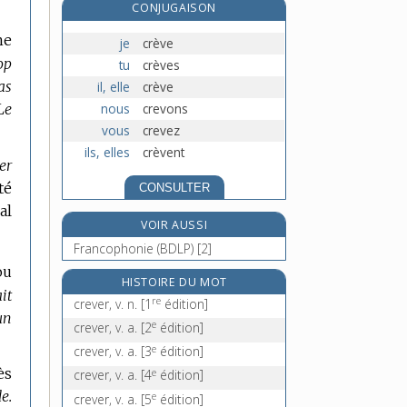
CONJUGAISON
criaillement, n. m.
ne
criailler, v. intr.
je
crève
criaillerie, n. f.
op
tu
crèves
as
criailleur, -euse, n.
il, elle
crève
nous
crevons
Le
vous
crevez
ils, elles
crèvent
er
té
CONSULTER
al
VOIR AUSSI
Francophonie (BDLP) [2]
ou
HISTOIRE DU MOT
ait
re
crever, v. n.
[1
édition]
un
e
crever, v. a.
[2
édition]
e
crever, v. a.
[3
édition]
ès
e
crever, v. a.
[4
édition]
e.
e
crever, v. a.
[5
édition]