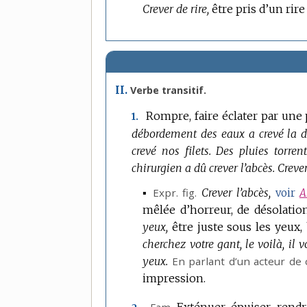
Crever de rire,
être pris d’un rire
II.
Verbe transitif.
Rompre, faire éclater par une 
1.
débordement des eaux a crevé la d
crevé nos filets.
Des pluies torrent
chirurgien a dû crever l’abcès.
Crever
▪
Expr.
fig.
Crever l’abcès,
voir
A
mêlée d’horreur, de désolation
yeux,
être juste sous les yeux
cherchez votre gant, le voilà, il v
yeux.
En parlant d’un acteur de 
impression.