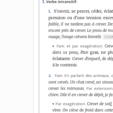
I.
Verbe intransitif.
S’ouvrir, se percer, céder, éc
1.
pression ou d’une tension exces
faible, il ne tardera pas à crever.
De
encore près de crever.
Le pneu de ma 
nuage, l’orage crèvera bientôt.
MAR
CUISI
DE
▪
Fam.
et
par exagération.
Crev
DOMA
dans sa peau,
être gras, ne pl
:
éclatante.
Crever d’orgueil, de dép
à le contenir.
Fam.
En parlant des animaux, d
2.
sont crevés.
Un chat crevé, un oiseau
crever les mimosas.
Par extension
chien.
Dût-il en crever de dépit, je fe
▪
Par exagération.
Crever de soif
vive.
On crève de froid dans cette