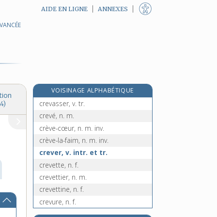
AIDE EN LIGNE
ANNEXES
AVANCÉE
creux, -euse, adj. et n.
e
crevaille, n. f.
[5
édition]
crevaison, n. f.
crevant, -ante, adj.
crevard, -arde, adj.
VOISINAGE ALPHABÉTIQUE
crevasse, n. f.
tion
crevasser, v. tr.
4)
crevé, n. m.
crève-cœur, n. m. inv.
crève-la-faim, n. m. inv.
crever, v. intr. et tr.
crevette, n. f.
crevettier, n. m.
crevettine, n. f.
crevure, n. f.
cri, n. m.