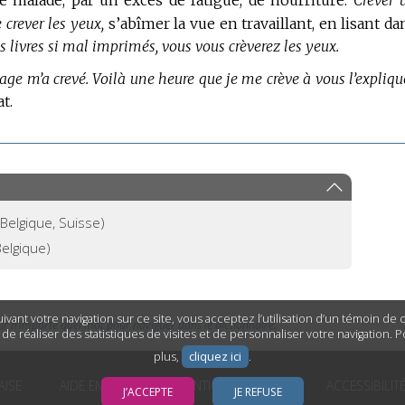
e malade, par un excès de fatigue, de nourriture.
Crever 
 crever les yeux,
s’abîmer la vue en travaillant, en lisant da
es livres si mal imprimés, vous vous crèverez les yeux.
age m’a crevé.
Voilà une heure que je me crève à vous l’explique
t.
Belgique, Suisse)
elgique)
ivant votre navigation sur ce site, vous acceptez l’utilisation d’un témoin de
ur n’importe quel mot pour naviguer dans le dictionnaire.
n de réaliser des statistiques de visites et de personnaliser votre navigation. 
plus,
cliquez ici
.
AISE
AIDE EN LIGNE
MENTIONS LÉGALES
ACCESSIBILIT
J’ACCEPTE
JE REFUSE