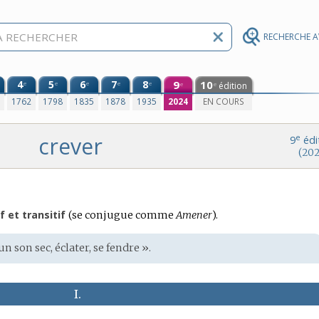
RECHERCHE 
4
5
6
7
8
9
10
e
e
e
e
e
édition
e
e
0
1762
1798
1835
1878
1935
2024
EN COURS
crever
e
9
édi
(202
Conjugaison
f et transitif
(se conjugue comme
Amener
).
:
n son sec, éclater, se fendre ».
I.