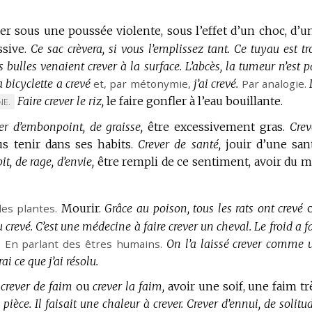
later sous une poussée violente, sous l’effet d’un choc, d’u
sive.
Ce sac crèvera, si vous l’emplissez tant.
Ce tuyau est tr
s bulles venaient crever à la surface.
L’abcès, la tumeur n’est p
bicyclette a crevé
et,
par métonymie
,
j’ai crevé.
Par analogie.
Faire crever le riz,
le faire gonfler à l’eau bouillante.
QUE
NE.
er d’embonpoint, de graisse,
être excessivement gras.
Crev
INE
us tenir dans ses habits.
Crever de santé,
jouir d’une san
it, de rage, d’envie,
être rempli de ce sentiment, avoir du m
es plantes.
Mourir.
Grâce au poison, tous les rats ont crevé
 crevé.
C’est une médecine à faire crever un cheval.
Le froid a f
.
En parlant des êtres humains.
On l’a laissé crever comme 
rai ce que j’ai résolu.
, crever de faim
ou
crever la faim,
avoir une soif, une faim tr
 pièce.
Il faisait une chaleur à crever.
Crever d’ennui, de solitud