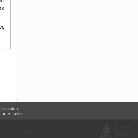
un
ns
r,
 connexion
Pour en savoir
É
CONTACTS