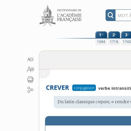
Aller au contenu
1
2
3
re
e
e
1694
1718
174
CREVER
conjugaison
verbe intransiti
Étymologie
Du
latin classique
crepare,
« rendre u
: