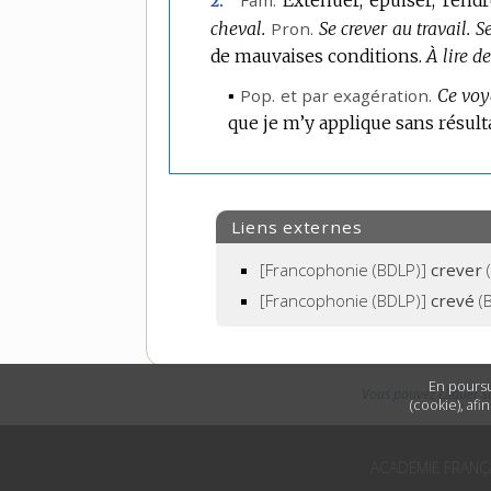
Fam.
Exténuer, épuiser, rendr
2.
cheval.
Pron.
Se crever au travail.
Se
de mauvaises conditions.
À lire d
▪
Pop.
et
par exagération.
Ce voy
que je m’y applique sans résulta
Liens externes
[Francophonie (BDLP)]
crever
(
[Francophonie (BDLP)]
crevé
(B
En poursu
Vous pouvez cliquer s
(cookie), afi
ACADÉMIE FRANÇ