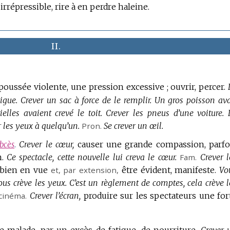
 irrépressible, rire à en perdre haleine.
II.
poussée violente, une pression excessive ; ouvrir, percer.
igue.
Crever un sac à force de le remplir.
Un gros poisson ava
ielles avaient crevé le toit.
Crever les pneus d’une voiture.
 les yeux à quelqu’un.
Pron.
Se crever un œil.
Crever le cœur,
causer une grande compassion, parfo
bcès
.
.
Ce spectacle, cette nouvelle lui creva le cœur.
Fam.
Crever l
, bien en vue
et,
par extension
,
être évident, manifeste.
Vo
ous crève les yeux.
C’est un règlement de comptes, cela crève l
cinéma.
Crever l’écran,
produire sur les spectateurs une for