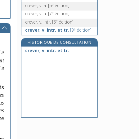
e
crever, v. a.
[6
édition]
e
crever, v. a.
[7
édition]
e
crever, v. intr.
[8
édition]
e
crever, v. intr. et tr.
[9
édition]
HISTORIQUE DE CONSULTATION
crever, v. intr. et tr.
Le
it
Le
is
es
us
es
te