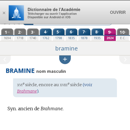
Aller au contenu
Dictionnaire de l’Académie
OUVRIR
×
Télécharger ou ouvrir l’application
Disponible sur Android et iOS
1
2
3
4
5
6
7
8
9
10
e
e
e
e
e
re
e
e
e
e
1694
1718
1740
1762
1798
1835
1878
1935
2024
E.C.
bramine
BRAMINE
nom masculin
xvi
xviii
e
e
Étymologie
siècle, encore au
siècle
(voir
:
Brahmane
).
Syn. ancien de
Brahmane.