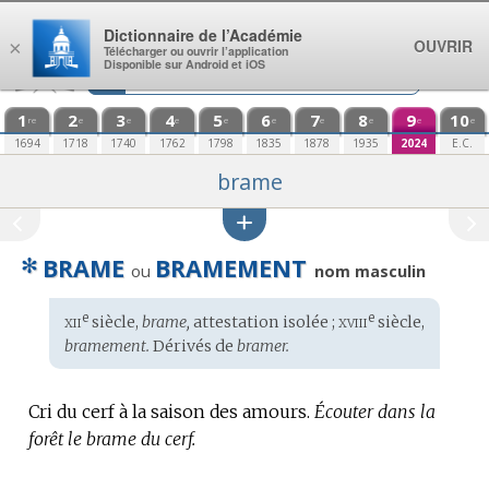
Aller au contenu
Dictionnaire de l’Académie
OUVRIR
×
Télécharger ou ouvrir l’application
Disponible sur Android et iOS
1
2
3
4
5
6
7
8
9
10
re
e
e
e
e
e
e
e
e
e
1694
1718
1740
1762
1798
1835
1878
1935
2024
E.C.
brame
✻
BRAME
BRAMEMENT
ou
nom masculin
xii
xviii
e
e
Étymologie
siècle,
brame,
attestation isolée ;
siècle,
:
bramement.
Dérivés de
bramer.
Cri du cerf à la saison des amours.
Écouter dans la
forêt le brame du cerf.