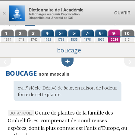
Aller au contenu
Dictionnaire de l’Académie
OUVRIR
×
Télécharger ou ouvrir l’application
Disponible sur Android et iOS
1
2
3
4
5
6
7
8
9
10
e
e
e
e
e
re
e
e
e
e
1694
1718
1740
1762
1798
1835
1878
1935
2024
E.C.
boucage
BOUCAGE
nom masculin
xviii
e
Étymologie
siècle. Dérivé de
bouc,
en raison de l’odeur
:
forte de cette plante.
Genre de plantes de la famille des
MARQUE
BOTANIQUE.
Ombellifères, comprenant de nombreuses
DE
espèces, dont la plus connue est l’anis d’Europe, ou
DOMAINE