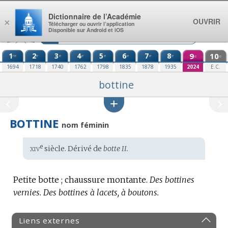
Aller au contenu
Dictionnaire de l’Académie
OUVRIR
×
Télécharger ou ouvrir l’application
Disponible sur Android et iOS
1
2
3
4
5
6
7
8
9
10
re
e
e
e
e
e
e
e
e
e
1694
1718
1740
1762
1798
1835
1878
1935
2024
E.C.
bottine
BOTTINE
nom féminin
xiv
e
Étymologie
siècle. Dérivé de
botte II.
:
Petite botte ; chaussure montante.
Des bottines
vernies.
Des bottines à lacets, à boutons.
Liens externes