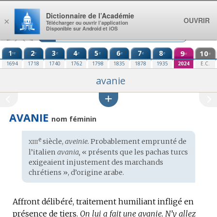
Aller au contenu
Dictionnaire de l’Académie
OUVRIR
×
Télécharger ou ouvrir l’application
Disponible sur Android et iOS
1
2
3
4
5
6
7
8
9
10
re
e
e
e
e
e
e
e
e
e
1694
1718
1740
1762
1798
1835
1878
1935
2024
E.C.
avanie
AVANIE
nom féminin
xiii
e
Étymologie
siècle,
aveinie.
Probablement emprunté de
:
l’
italien
avania,
« présents que les pachas turcs
exigeaient injustement des marchands
chrétiens », d’origine
arabe
.
Affront délibéré, traitement humiliant infligé en
présence de tiers.
On lui a fait une avanie.
N’y allez