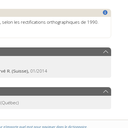
r
, selon les rectifications orthographiques de 1990.
vé R. (Suisse),
01/2014
(Québec)
ur n’importe quel mot pour naviguer dans le dictionnaire.