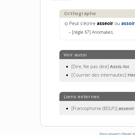
Orthographe
◇ Peut s'écrire
asseoir
ou
assoi
[règle §7] Anomalies.
Voir aussi
[Dire, Ne pas dire]
Assis-toi
[Courrier des internautes]
Her
Liens externes
[Francophonie (BDLP)]
asseoir
Vous pouvez cliquer s