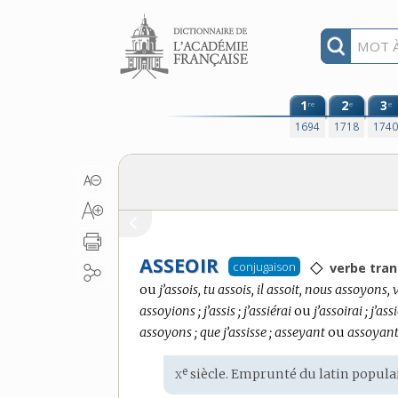
Aller au contenu
1
2
3
re
e
e
1694
1718
174
ASSEOIR
◇
conjugaison
verbe tran
ou
j’assois, tu assois, il assoit, nous assoyons, 
assoyions ; j’assis ; j’assiérai
ou
j’assoirai ; j’ass
assoyons ; que j’assisse ; asseyant
ou
assoyant 
x
e
Étymologie
siècle. Emprunté du
latin popula
: