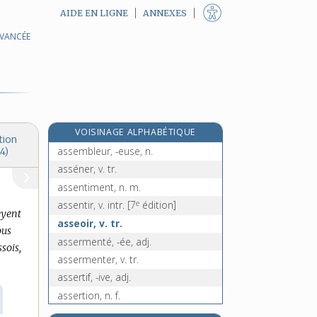
AIDE EN LIGNE
ANNEXES
assécher, v. tr.
AVANCÉE
assemblage, n. m.
assemblé, n. m.
assemblée, n. f.
assemblée primaire, n. f.
e
[5
édition]
VOISINAGE ALPHABÉTIQUE
assembler, v. tr.
tion
assembleur, -euse, n.
4)
asséner, v. tr.
assentiment, n. m.
e
assentir, v. intr.
[7
édition]
seyent
asseoir, v. tr.
ous
assermenté, -ée, adj.
ssois,
assermenter, v. tr.
assertif, -ive, adj.
assertion, n. f.
assertoire, adj.