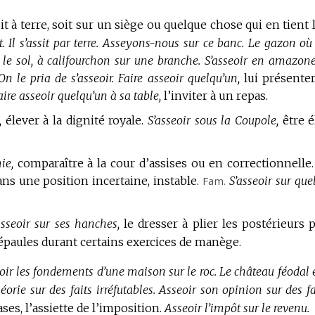
t à terre, soit sur un siège ou quelque chose qui en tient l
.
Il s’assit par terre.
Asseyons-nous sur ce banc.
Le gazon où 
r le sol, à califourchon sur une branche.
S’asseoir en amazone
On le pria de s’asseoir.
Faire asseoir quelqu’un,
lui présente
aire asseoir quelqu’un à sa table,
l’inviter à un repas.
,
élever à la dignité royale.
S’asseoir sous la Coupole,
être é
ie,
comparaître à la cour d’assises ou en correctionnelle.
ans une position incertaine, instable.
Fam.
S’asseoir sur que
asseoir sur ses hanches,
le dresser à plier les postérieurs 
 épaules durant certains exercices de manège.
oir les fondements d’une maison sur le roc.
Le château féodal é
orie sur des faits irréfutables.
Asseoir son opinion sur des fa
ases, l’assiette de l’imposition.
Asseoir l’impôt sur le revenu.