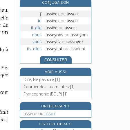
CONJUGAISON
assertorique, adj.
ieu.
asservir, v. tr.
j’
assieds
ou
assois
elle
asservissant, -ante, adj.
tu
assieds
ou
assois
.
Le
il, elle
assied
ou
assoit
asservissement, n. m.
r un
nous
asseyons
ou
assoyons
vous
asseyez
ou
assoyez
ils, elles
asseyent
ou
assoient
lu à
CONSULTER
Fig.
VOIR AUSSI
lque
Dire, Ne pas dire [1]
Courrier des internautes [1]
pour
Francophonie (BDLP) [1]
ORTHOGRAPHE
tait
asseoir
ou
assoir
its.
MARQUE
HISTOIRE DU MOT
DE