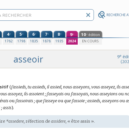
RECHERCHE 
4
5
6
7
8
9
10
e
e
e
e
e
édition
e
e
0
1762
1798
1835
1878
1935
2024
EN COURS
asseoir
e
9
édi
(202
Conjugaison
sitif
(
j’assieds, tu assieds, il assied, nous asseyons, vous asseyez, ils as
:
vous assoyez, ils assoient ; j’asseyais
ou
j’assoyais, nous asseyions
ou
n
iérais
ou
j’assoirais ; que j’asseye
ou
que j’assoie ; assieds, asseyons
ou
a
; assis
).
ire
*assedere,
réfection de
assidere,
« être assis ».