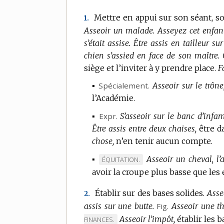
Mettre en appui sur son séant, soi
1.
Asseoir un malade.
Asseyez cet enfant
s’était assise.
Être assis en tailleur su
chien s’assied en face de son maître.
siège et l’inviter à y prendre place.
F
▪
Spécialement.
Asseoir sur le trône
l’Académie.
▪
Expr.
S’asseoir sur le banc d’infam
Être assis entre deux chaises,
être d
chose,
n’en tenir aucun compte.
▪
Asseoir un cheval, l’
MARQUE
ÉQUITATION.
avoir la croupe plus basse que les
DE
DOMAINE
Établir sur des bases solides.
Asse
2.
:
assis sur une butte.
Fig.
Asseoir une thé
Asseoir l’impôt,
établir les b
FINANCES.