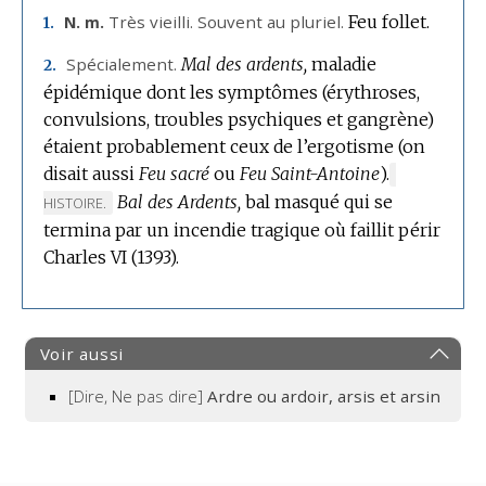
Très vieilli. Souvent au pluriel.
Feu follet.
N. m.
1.
Spécialement.
Mal des ardents,
maladie
2.
épidémique dont les symptômes (érythroses,
convulsions, troubles psychiques et gangrène)
étaient probablement ceux de l’ergotisme (on
disait aussi
Feu sacré
ou
Feu Saint-Antoine
).
MARQUE
Bal des Ardents,
bal masqué qui se
DE
HISTOIRE.
DOMAINE
termina par un incendie tragique où faillit périr
:
Charles VI (1393).
Voir aussi
[Dire, Ne pas dire]
Ardre ou ardoir, arsis et arsin