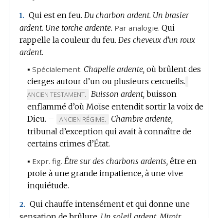
Qui est en feu.
Du charbon ardent.
Un brasier
1.
ardent.
Une torche ardente.
Par analogie.
Qui
rappelle la couleur du feu.
Des cheveux d’un roux
ardent.
▪
Spécialement.
Chapelle ardente,
où brûlent des
cierges autour d’un ou plusieurs cercueils.
MARQUE
Buisson ardent,
buisson
DE
ANCIEN TESTAMENT.
DOMAINE
enflammé d’où Moïse entendit sortir la voix de
:
Dieu.
–
Chambre ardente,
MARQUE
ANCIEN RÉGIME.
tribunal d’exception qui avait à connaître de
DE
certains crimes d’État.
DOMAINE
:
▪
Expr.
fig.
Être sur des charbons ardents,
être en
proie à une grande impatience, à une vive
inquiétude.
Qui chauffe intensément et qui donne une
2.
sensation de brûlure.
Un soleil ardent.
Miroir