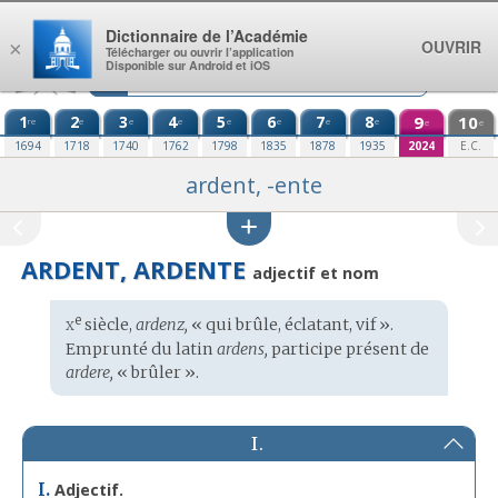
Aller au contenu
Dictionnaire de l’Académie
OUVRIR
×
Télécharger ou ouvrir l’application
Disponible sur Android et iOS
1
2
3
4
5
6
7
8
9
10
re
e
e
e
e
e
e
e
e
e
1694
1718
1740
1762
1798
1835
1878
1935
2024
E.C.
ardent, -ente
ARDENT, ARDENTE
adjectif et nom
x
e
Étymologie
siècle,
ardenz,
« qui brûle, éclatant, vif ».
:
Emprunté du
latin
ardens,
participe présent de
ardere,
« brûler ».
I.
I.
Adjectif.