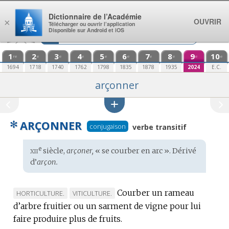
Aller au contenu
Dictionnaire de l’Académie
OUVRIR
×
Télécharger ou ouvrir l’application
Disponible sur Android et iOS
1
2
3
4
5
6
7
8
9
10
re
e
e
e
e
e
e
e
e
e
1694
1718
1740
1762
1798
1835
1878
1935
2024
E.C.
arçonner
✻
ARÇONNER
conjugaison
verbe transitif
xii
e
Étymologie
siècle,
arçoner,
« se courber en arc ». Dérivé
:
d’
arçon.
Courber un rameau
MARQUE
MARQUE
HORTICULTURE.
VITICULTURE.
d’arbre fruitier ou un sarment de vigne pour lui
DE
DE
faire produire plus de fruits.
DOMAINE
DOMAINE