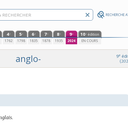
RECHERCHE 
4
5
6
7
8
9
10
édition
e
e
e
e
e
e
e
0
1762
1798
1835
1878
1935
2024
EN COURS
anglo-
e
9
édi
(202
nglais.