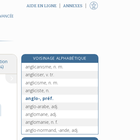
AIDE EN LIGNE
ANNEXES
AVANCÉE
angle, n. m.
e
anglé, ée, adj.
[5
édition]
e
angler, v. tr.
[8
édition]
anglet, n. m.
e
angleux, euse, adj.
[8
édition]
VOISINAGE ALPHABÉTIQUE
anglican, -ane, adj.
tion
anglicanisme, n. m.
4)
angliciser, v. tr.
anglicisme, n. m.
angliciste, n.
anglo-, préf.
anglo-arabe, adj.
anglomane, adj.
anglomanie, n. f.
anglo-normand, -ande, adj.
anglophile, adj.