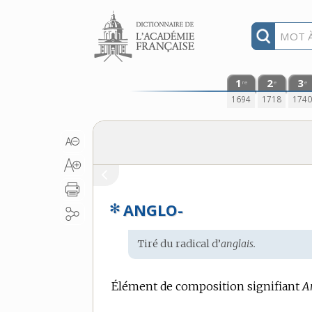
Aller au contenu
1
2
3
re
e
e
1694
1718
174
✻
ANGLO-
Étymologie
Tiré du radical d’
anglais.
:
Élément de composition signifiant
A