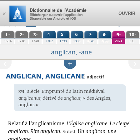
Aller au contenu
Dictionnaire de l’Académie
OUVRIR
×
Télécharger ou ouvrir l’application
Disponible sur Android et iOS
1
2
3
4
5
6
7
8
9
10
e
e
e
e
e
re
e
e
e
e
1694
1718
1740
1762
1798
1835
1878
1935
2024
E.C.
anglican, -ane
ANGLICAN, ANGLICANE
adjectif
xvi
e
Étymologie
siècle. Emprunté du
latin médiéval
:
anglicanus,
dérivé de
anglicus,
« des Angles,
anglais ».
Relatif à l’anglicanisme.
L’Église anglicane.
Le clergé
anglican.
Rite anglican.
Subst.
Un anglican, une
anglicane.