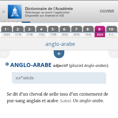
Aller au contenu
Dictionnaire de l’Académie
OUVRIR
×
Télécharger ou ouvrir l’application
Disponible sur Android et iOS
1
2
3
4
5
6
7
8
9
10
re
e
e
e
e
e
e
e
e
e
1694
1718
1740
1762
1798
1835
1878
1935
2024
E.C.
anglo-arabe
✻
ANGLO-ARABE
adjectif
(
pluriel
Anglo-arabes
).
xix
e
Étymologie
siècle.
:
Se dit d’un cheval de selle issu d’un croisement de
pur-sang anglais et arabe.
Subst.
Un anglo-arabe.