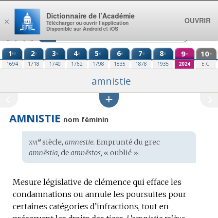
Aller au contenu
Dictionnaire de l’Académie
OUVRIR
×
Télécharger ou ouvrir l’application
Disponible sur Android et iOS
1
2
3
4
5
6
7
8
9
10
re
e
e
e
e
e
e
e
e
e
1694
1718
1740
1762
1798
1835
1878
1935
2024
E.C.
amnistie
AMNISTIE
nom féminin
xvi
e
Étymologie
siècle,
amnestie.
Emprunté du
grec
:
amnêstia,
de
amnêstos,
« oublié ».
Mesure législative de clémence qui efface les
condamnations ou annule les poursuites pour
certaines catégories d’infractions, tout en