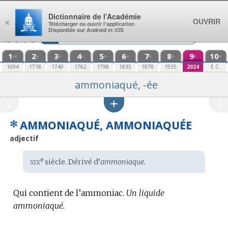
Aller au contenu
Dictionnaire de l’Académie
OUVRIR
×
Télécharger ou ouvrir l’application
Disponible sur Android et iOS
1
2
3
4
5
6
7
8
9
10
re
e
e
e
e
e
e
e
e
e
1694
1718
1740
1762
1798
1835
1878
1935
2024
E.C.
ammoniaqué, -ée
✻
AMMONIAQUÉ, AMMONIAQUÉE
adjectif
xix
e
Étymologie
siècle. Dérivé d’
ammoniaque.
:
Qui contient de l’ammoniac.
Un liquide
ammoniaqué.