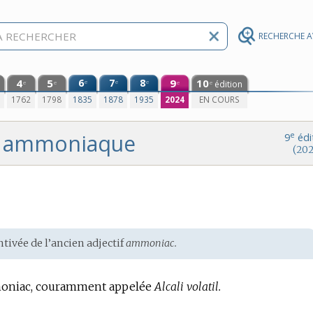
RECHERCHE 
4
5
6
7
8
9
10
e
e
e
édition
e
e
e
e
0
1762
1798
1835
1878
1935
2024
EN COURS
ammoniaque
e
9
édi
(202
tivée de l’ancien adjectif
ammoniac.
moniac, couramment appelée
Alcali volatil.