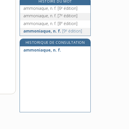
HISTOIRE DU MOT
amnésique, adj.
e
ammoniaque, n. f.
[6
édition]
amnios, n. m.
e
ammoniaque, n. f.
[7
édition]
amniotique, adj.
e
ammoniaque, n. f.
[8
édition]
amnistiable, adj.
e
ammoniaque, n. f.
[9
édition]
HISTORIQUE DE CONSULTATION
ammoniaque, n. f.