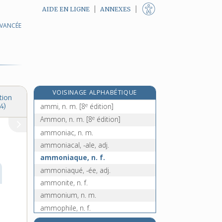
AIDE EN LIGNE
ANNEXES
AVANCÉE
amissibilité, n. f.
amissible, adj.
amitié, n. f.
amitose, n. f.
e
amman, n. m.
[6
édition]
e
VOISINAGE ALPHABÉTIQUE
ammeistre, n. m.
[6
édition]
tion
e
ammi, n. m.
[8
édition]
4)
e
Ammon, n. m.
[8
édition]
ammoniac, n. m.
ammoniacal, -ale, adj.
ammoniaque, n. f.
ammoniaqué, -ée, adj.
ammonite, n. f.
ammonium, n. m.
ammophile, n. f.
amnésie, n. f.