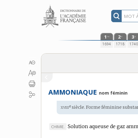
Aller au contenu
1
2
3
re
e
e
1694
1718
174
AMMONIAQUE
nom féminin
xviii
e
Étymologie
siècle. Forme féminine substan
:
Solution aqueuse de gaz am
MARQUE
CHIMIE.
DE