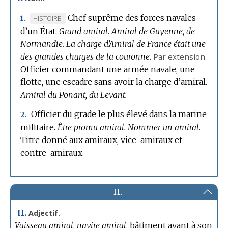
Chef suprême des forces navales
MARQUE
HISTOIRE.
1.
d’un État.
DE
Grand amiral.
Amiral de Guyenne, de
Normandie.
DOMAINE
La charge d’Amiral de France était une
des grandes charges de la couronne.
:
Par extension.
Officier commandant une armée navale, une
flotte, une escadre sans avoir la charge d’amiral.
Amiral du Ponant, du Levant.
Officier du grade le plus élevé dans la marine
2.
militaire.
Être promu amiral.
Nommer un amiral.
Titre donné aux amiraux, vice-amiraux et
contre-amiraux.
II.
II.
Adjectif.
Vaisseau amiral, navire amiral,
bâtiment ayant à son