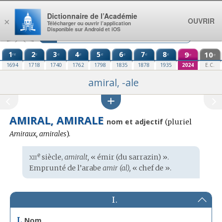
Aller au contenu
Dictionnaire de l’Académie
OUVRIR
×
Télécharger ou ouvrir l’application
Disponible sur Android et iOS
1
2
3
4
5
6
7
8
9
10
re
e
e
e
e
e
e
e
e
e
1694
1718
1740
1762
1798
1835
1878
1935
2024
E.C.
amiral, -ale
AMIRAL, AMIRALE
nom et adjectif
(
pluriel
Amiraux, amirales
).
xii
e
Étymologie
siècle,
amiralt,
« émir (du sarrazin) ».
:
Emprunté de l’
arabe
amir (al),
« chef de ».
I.
I.
Nom.