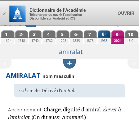
Aller au contenu
Dictionnaire de l’Académie
OUVRIR
×
Télécharger ou ouvrir l’application
Disponible sur Android et iOS
1
2
3
4
5
6
7
8
9
10
e
re
e
e
e
e
e
e
e
e
1694
1718
1740
1762
1798
1835
1878
1935
2024
E.C.
amiralat
AMIRALAT
nom masculin
xix
e
Étymologie
siècle. Dérivé d’
amiral.
:
Anciennement.
Charge, dignité d’amiral.
Élever à
l’amiralat.
(On dit aussi
Amirauté.
)