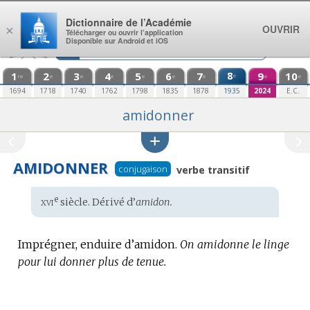
Aller au contenu
Dictionnaire de l’Académie
OUVRIR
×
Télécharger ou ouvrir l’application
Disponible sur Android et iOS
1
2
3
4
5
6
7
8
9
10
e
re
e
e
e
e
e
e
e
e
1694
1718
1740
1762
1798
1835
1878
1935
2024
E.C.
amidonner
AMIDONNER
conjugaison
verbe transitif
xvi
e
Étymologie
siècle. Dérivé d’
amidon.
:
Imprégner, enduire d’amidon.
On amidonne le linge
pour lui donner plus de tenue.