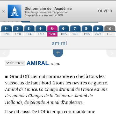
Aller au contenu
Dictionnaire de l’Académie
OUVRIR
×
Télécharger ou ouvrir l’application
Disponible sur Android et iOS
1
2
3
4
5
6
7
8
9
10
re
e
e
e
e
e
e
e
e
e
1694
1718
1740
1762
1798
1835
1878
1935
2024
E.C.
amiral
AMIRAL.
e
s. m.
5
ÉDITION
■
Grand Officier qui commande en chef à tous les
vaisseaux de haut-bord, à tous les navires de guerre.
Amiral de France. La Charge d’Amiral de France est une
des grandes Charges de la Couronne. Amiral de
Hollande, de Zélande. Amiral d’Angleterre.
Il se dit aussi De l’Officier qui commande une