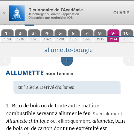
Aller au contenu
Dictionnaire de l’Académie
OUVRIR
×
Télécharger ou ouvrir l’application
Disponible sur Android et iOS
1
2
3
4
5
6
7
8
9
10
re
e
e
e
e
e
e
e
e
e
1694
1718
1740
1762
1798
1835
1878
1935
2024
E.C.
allumette-bougie
ALLUMETTE
nom féminin
xiii
e
Étymologie
siècle. Dérivé d’
allumer.
:
Brin de bois ou de toute autre matière
1.
combustible servant à allumer le feu.
Spécialement.
Allumette chimique
ou,
elliptiquement
,
allumette,
brin
de bois ou de carton dont une extrémité est