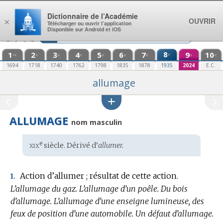
Aller au contenu
Dictionnaire de l’Académie
OUVRIR
×
Télécharger ou ouvrir l’application
Disponible sur Android et iOS
1
2
3
4
5
6
7
8
9
10
e
re
e
e
e
e
e
e
e
e
1694
1718
1740
1762
1798
1835
1878
1935
2024
E.C.
allumage
ALLUMAGE
nom masculin
xix
e
Étymologie
siècle. Dérivé d’
allumer.
:
Action d’allumer ; résultat de cette action.
1.
L’allumage du gaz.
L’allumage d’un poêle.
Du bois
d’allumage.
L’allumage d’une enseigne lumineuse, des
feux de position d’une automobile.
Un défaut d’allumage.