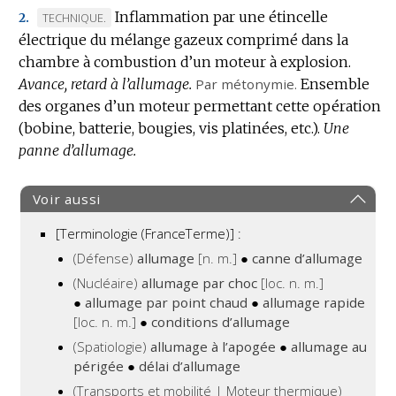
Inflammation par une étincelle
MARQUE
TECHNIQUE.
2.
électrique du mélange gazeux comprimé dans la
DE
chambre à combustion d’un moteur à explosion.
DOMAINE
Avance, retard à l’allumage.
:
Par métonymie.
Ensemble
des organes d’un moteur permettant cette opération
(bobine, batterie, bougies, vis platinées, etc.).
Une
panne d’allumage.
Voir aussi
[Terminologie (FranceTerme)] :
(Défense)
allumage
[n. m.]
●
canne d’allumage
(Nucléaire)
allumage par choc
[loc. n. m.]
●
allumage par point chaud
●
allumage rapide
[loc. n. m.]
●
conditions d’allumage
(Spatiologie)
allumage à l’apogée
●
allumage au
périgée
●
délai d’allumage
(Transports et mobilité | Moteur thermique)