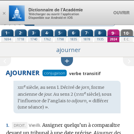
Aller au contenu
Dictionnaire de l’Académie
OUVRIR
×
Télécharger ou ouvrir l’application
Disponible sur Android et iOS
1
2
3
4
5
6
7
8
9
10
re
e
e
e
e
e
e
e
e
e
1694
1718
1740
1762
1798
1835
1878
1935
2024
E.C.
ajourner
AJOURNER
conjugaison
verbe transitif
xiii
e
Étymologie
siècle, au sens 1. Dérivé de
jorn,
forme
:
xviii
e
ancienne de
jour.
Au sens 2 (
siècle), sous
l’influence de l’
anglais
to adjourn,
« différer
(une séance) ».
Vieilli.
Assigner quelqu’un à comparaître
MARQUE
DROIT.
1.
devant un tribunal à une date précise.
DE
Ajourner des