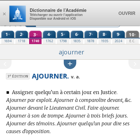
Aller au contenu
Dictionnaire de l’Académie
OUVRIR
×
Télécharger ou ouvrir l’application
Disponible sur Android et iOS
1
2
3
4
5
6
7
8
9
10
re
e
e
e
e
e
e
e
e
e
1694
1718
1740
1762
1798
1835
1878
1935
2024
E.C.
ajourner
AJOURNER.
e
v. a.
3
ÉDITION
■
Assigner quelqu’un à certain jour en Justice.
Ajourner par exploit. Ajourner à comparoître devant, &c.
Ajourner devant le Lieutenant Civil. Faire ajourner.
Ajourner à son de trompe. Ajourner à trois briefs jours.
Ajourner des témoins. Ajourner quelqu’un pour dire ses
causes d’opposition.