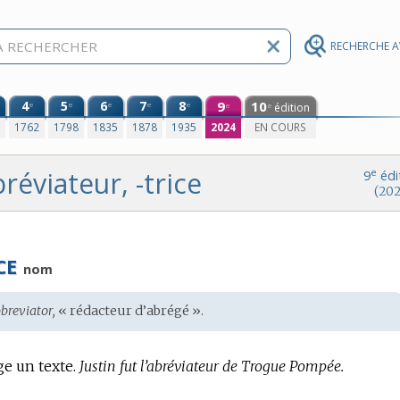
RECHERCHE 
4
5
6
7
8
9
10
e
e
e
e
e
édition
e
e
0
1762
1798
1835
1878
1935
2024
EN COURS
réviateur, -trice
e
9
édi
(202
CE
nom
breviator,
« rédacteur d’abrégé ».
e un texte.
Justin fut l’abréviateur de Trogue Pompée.