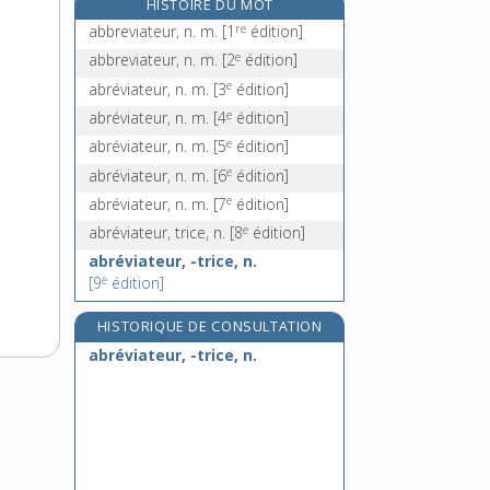
HISTOIRE DU MOT
abricotier, n. m.
re
abbreviateur, n. m.
[1
édition]
abri-sous-roche, n. m.
e
abbreviateur, n. m.
[2
édition]
e
abrité, ée, adj.
[3
édition]
e
abréviateur, n. m.
[3
édition]
abriter, v. tr.
e
abréviateur, n. m.
[4
édition]
e
abréviateur, n. m.
[5
édition]
e
abréviateur, n. m.
[6
édition]
e
abréviateur, n. m.
[7
édition]
e
abréviateur, trice, n.
[8
édition]
abréviateur, -trice, n.
e
[9
édition]
HISTORIQUE DE CONSULTATION
abréviateur, -trice, n.