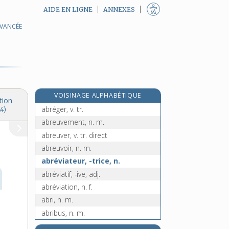
AIDE EN LIGNE
ANNEXES
AVANCÉE
abrasif, -ive, adj.
abrasion, n. f.
abraxas, n. m.
abréaction, n. f.
abrégé, n. m.
VOISINAGE ALPHABÉTIQUE
abrègement, n. m.
tion
abréger, v. tr.
4)
abreuvement, n. m.
abreuver, v. tr. direct
abreuvoir, n. m.
abréviateur, -trice, n.
abréviatif, -ive, adj.
abréviation, n. f.
abri, n. m.
abribus, n. m.
abricot, n. m.