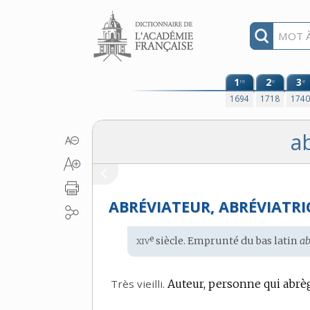
Aller au contenu
1
2
3
re
e
e
1694
1718
174
ab
ABRÉVIATEUR, ABRÉVIATRI
xiv
e
Étymologie
siècle. Emprunté du
bas latin
ab
:
Très vieilli.
Auteur, personne qui abrèg