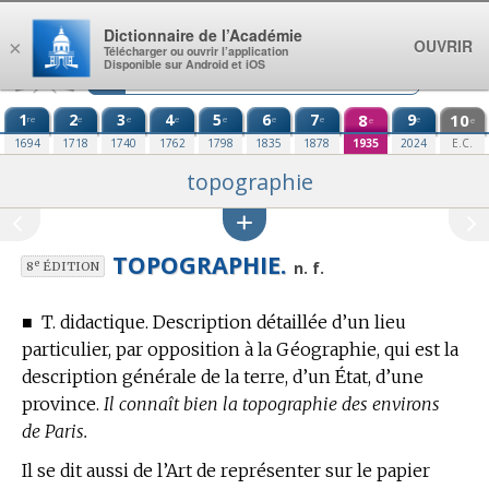
Aller au contenu
Dictionnaire de l’Académie
OUVRIR
×
Télécharger ou ouvrir l’application
Disponible sur Android et iOS
1
2
3
4
5
6
7
8
9
10
re
e
e
e
e
e
e
e
e
e
1694
1718
1740
1762
1798
1835
1878
1935
2024
E.C.
topographie
TOPOGRAPHIE.
e
n. f.
8
ÉDITION
■
T. didactique.
Description détaillée d’un lieu
particulier, par opposition à la Géographie, qui est la
description générale de la terre, d’un État, d’une
province.
Il connaît bien la topographie des environs
de Paris.
Il se dit aussi de l’Art de représenter sur le papier