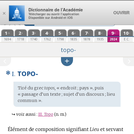
Aller au contenu
Dictionnaire de l’Académie
OUVRIR
×
Télécharger ou ouvrir l’application
Disponible sur Android et iOS
1
2
3
4
5
6
7
8
9
10
re
e
e
e
e
e
e
e
e
e
1694
1718
1740
1762
1798
1835
1878
1935
2024
E.C.
topo-
✻
TOPO-
I.
Étymologie
Tiré du
grec
topos,
« endroit ; pays », puis
:
« passage d’un texte ; sujet d’un discours ; lieu
commun ».
↪
voir aussi :
II.
Topo
(n. m.)
Élément de composition signifiant
Lieu
et servant