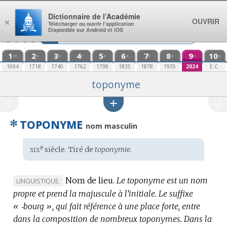
Aller au contenu
Dictionnaire de l’Académie
OUVRIR
×
Télécharger ou ouvrir l’application
Disponible sur Android et iOS
1
2
3
4
5
6
7
8
9
10
re
e
e
e
e
e
e
e
e
e
1694
1718
1740
1762
1798
1835
1878
1935
2024
E.C.
toponyme
✻
TOPONYME
nom masculin
xix
e
Étymologie
siècle. Tiré de
toponymie.
:
Nom de lieu.
Le toponyme est un nom
MARQUE
LINGUISTIQUE.
propre et prend la majuscule à l’initiale.
DE
Le suffixe
« ‑bourg », qui fait référence à une place forte, entre
DOMAINE
dans la composition de nombreux toponymes.
:
Dans la