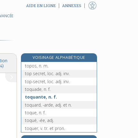
AIDE EN LIGNE
ANNEXES
AVANCÉE
topologie, n. f.
topologique, adj.
topométrie, n. f.
toponyme, n. m.
toponymie, n. f.
VOISINAGE ALPHABÉTIQUE
toponymique, adj.
tion
topos, n. m.
4)
top secret, loc. adj. inv.
top-secret, loc. adj. inv.
toquade, n. f.
toquante, n. f.
toquard, -arde, adj. et n.
toque, n. f.
toqué, -ée, adj.
toquer, v. tr. et pron.
toquet, n. m.