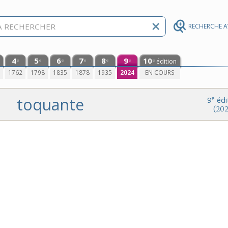
RECHERCHE 
4
5
6
7
8
9
10
édition
e
e
e
e
e
e
e
0
1762
1798
1835
1878
1935
2024
EN COURS
toquante
e
9
édi
(202