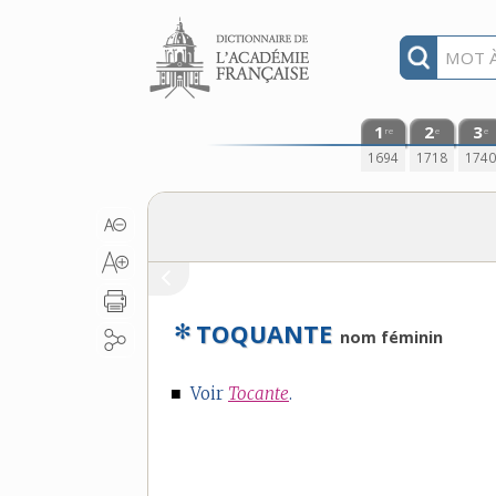
Aller au contenu
1
2
3
re
e
e
1694
1718
174
✻
TOQUANTE
nom féminin
■
Voir
Tocante
.