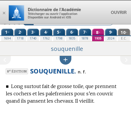
Aller au contenu
Dictionnaire de l’Académie
OUVRIR
×
Télécharger ou ouvrir l’application
Disponible sur Android et iOS
1
2
3
4
5
6
7
8
9
10
re
e
e
e
e
e
e
e
e
e
1694
1718
1740
1762
1798
1835
1878
1935
2024
E.C.
souquenille
SOUQUENILLE.
e
n. f.
8
ÉDITION
■
Long surtout fait de grosse toile, que prennent
les cochers et les palefreniers pour s’en couvrir
quand ils pansent les chevaux. Il vieillit.