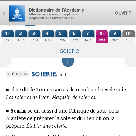
Aller au contenu
Dictionnaire de l’Académie
OUVRIR
×
Télécharger ou ouvrir l’application
Disponible sur Android et iOS
1
2
3
4
5
6
7
8
9
10
re
e
e
e
e
e
e
e
e
e
1694
1718
1740
1762
1798
1835
1878
1935
2024
E.C.
soierie
SOIERIE.
e
n. f.
8
ÉDITION
■
Il se dit de Toutes sortes de marchandises de soie.
Les soieries de Lyon. Magasin de soieries.
Soierie
■
se dit aussi d’une Fabrique de soie, de la
Manière de préparer la soie et du Lieu où on la
prépare.
Établir une soierie.