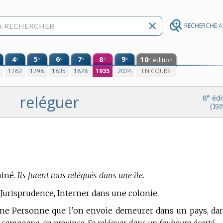
RECHERCHE 
4
5
6
7
8
9
10
e
e
e
e
e
édition
e
e
0
1762
1798
1835
1878
1935
2024
EN COURS
reléguer
e
8
édi
(193
iné.
Ils furent tous relégués dans une île.
Jurisprudence,
Interner dans une colonie.
d’une Personne que l’on envoie demeurer dans un pays, da