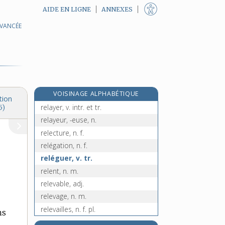
AIDE EN LIGNE
ANNEXES
AVANCÉE
relaver, v. tr.
relavure, n. f.
relaxant, -ante, adj.
relaxation, n. f.
relaxe, n. f.
VOISINAGE ALPHABÉTIQUE
relaxer, v. tr.
tion
relayer, v. intr. et tr.
5)
relayeur, -euse, n.
relecture, n. f.
relégation, n. f.
reléguer, v. tr.
relent, n. m.
relevable, adj.
relevage, n. m.
relevailles, n. f. pl.
ns
relève, n. f.