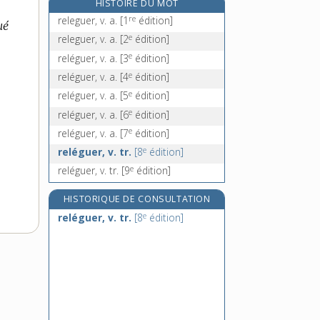
HISTOIRE DU MOT
relevé [I], n. m.
re
releguer, v. a.
[1
édition]
ué
relevé, -ée [II], adj.
e
releguer, v. a.
[2
édition]
relevée, n. f.
e
reléguer, v. a.
[3
édition]
relèvement, n. m.
e
reléguer, v. a.
[4
édition]
e
reléguer, v. a.
[5
édition]
e
reléguer, v. a.
[6
édition]
e
reléguer, v. a.
[7
édition]
e
reléguer, v. tr.
[8
édition]
e
reléguer, v. tr.
[9
édition]
HISTORIQUE DE CONSULTATION
e
reléguer, v. tr.
[8
édition]