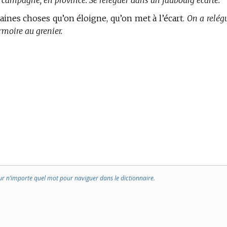
a campagne, en province. Se reléguer dans un faubourg écarté.
taines choses qu’on éloigne, qu’on met à l’écart.
On a relég
rmoire au grenier.
ur n’importe quel mot pour naviguer dans le dictionnaire.