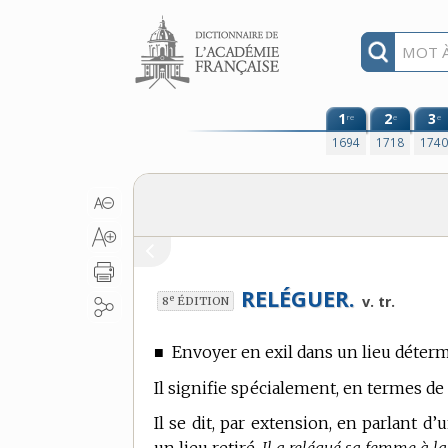
Aller au contenu
1
2
3
re
e
e
1694
1718
174
RELÉGUER.
e
v. tr.
8
ÉDITION
■
Envoyer en exil dans un lieu déterm
Il signifie spécialement, en
termes de 
Il se dit, par extension, en parlant 