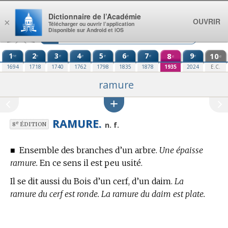
Aller au contenu
Dictionnaire de l’Académie
OUVRIR
×
Télécharger ou ouvrir l’application
Disponible sur Android et iOS
1
2
3
4
5
6
7
8
9
10
re
e
e
e
e
e
e
e
e
e
1694
1718
1740
1762
1798
1835
1878
1935
2024
E.C.
ramure
RAMURE.
e
n. f.
8
ÉDITION
■
Ensemble des branches d’un arbre.
Une épaisse
ramure.
En ce sens il est peu usité.
Il se dit aussi du Bois d’un cerf, d’un daim.
La
ramure du cerf est ronde. La ramure du daim est plate.