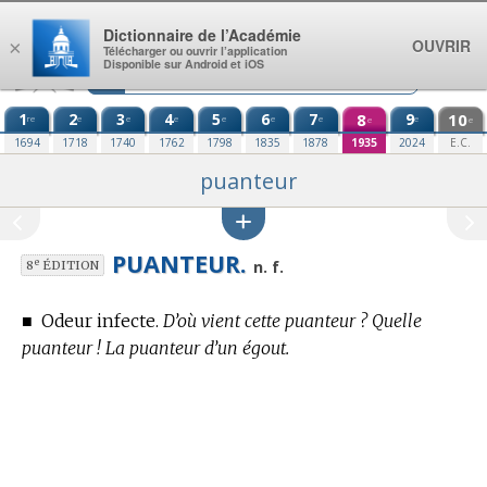
Aller au contenu
Dictionnaire de l’Académie
OUVRIR
×
Télécharger ou ouvrir l’application
Disponible sur Android et iOS
1
2
3
4
5
6
7
8
9
10
re
e
e
e
e
e
e
e
e
e
1694
1718
1740
1762
1798
1835
1878
1935
2024
E.C.
puanteur
PUANTEUR.
e
n. f.
8
ÉDITION
■
Odeur infecte.
D’où vient cette puanteur ? Quelle
puanteur ! La puanteur d’un égout.