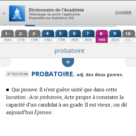
Aller au contenu
Dictionnaire de l’Académie
OUVRIR
×
Télécharger ou ouvrir l’application
Disponible sur Android et iOS
1
2
3
4
5
6
7
8
9
10
e
e
e
e
e
re
e
e
e
e
1694
1718
1740
1762
1798
1835
1878
1935
2024
E.C.
probatoire
PROBATOIRE.
e
adj. des deux genres.
8
ÉDITION
■
Qui prouve.
Il n’est guère usité que dans cette
locution :
Acte probatoire,
Acte propre à constater la
capacité d’un candidat à un grade. Il est vieux ; on dit
aujourd’hui
Épreuve.