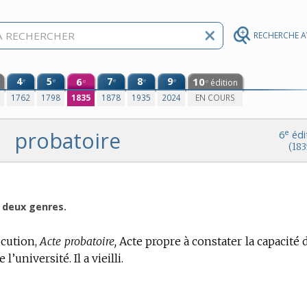
RECHERCHE 
4
5
6
7
8
9
10
e
e
e
e
e
édition
e
e
0
1762
1798
1835
1878
1935
2024
EN COURS
probatoire
e
6
édi
(183
s deux genres.
ocution,
Acte probatoire,
Acte propre à constater la capacité 
l’université. Il a vieilli.