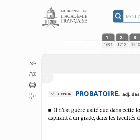
Aller au contenu
1
2
3
re
e
e
1694
1718
174
PROBATOIRE.
e
adj. de
6
ÉDITION
■
Il n’est guère usité que dans cette l
aspirant à un grade, dans les facultés de 