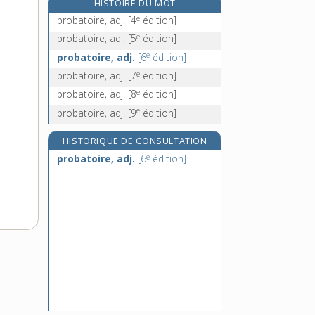
HISTOIRE DU MOT
e
[7
édition]
e
probatoire, adj.
[4
édition]
problématiser, v. tr. direct
e
probatoire, adj.
[5
édition]
problème, n. m.
e
probatoire, adj.
[6
édition]
proboscide, n. f.
e
probatoire, adj.
[7
édition]
proboscidiens, n. m. pl.
e
probatoire, adj.
[8
édition]
e
probatoire, adj.
[9
édition]
HISTORIQUE DE CONSULTATION
e
probatoire, adj.
[6
édition]