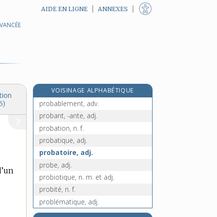
AIDE EN LIGNE
ANNEXES
AVANCÉE
prix, n. m.
pro-, préf.
probabilisme, n. m.
probabiliste, adj.
probabilité, n. f.
VOISINAGE ALPHABÉTIQUE
probable, adj.
tion
probablement, adv.
5)
probant, -ante, adj.
probation, n. f.
probatique, adj.
probatoire, adj.
probe, adj.
d’un
probiotique, n. m. et adj.
probité, n. f.
problématique, adj.
problématiquement, adv.