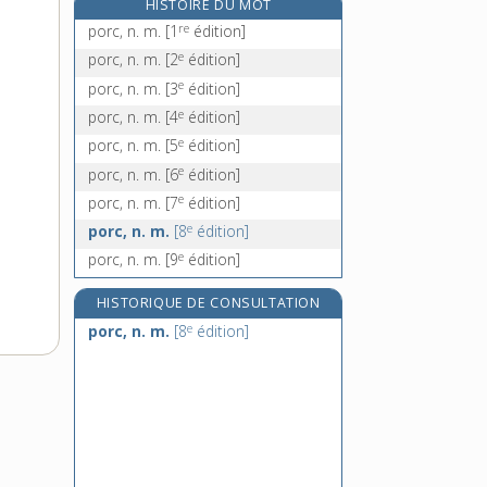
HISTOIRE DU MOT
porche, n. m.
re
porc, n. m.
[1
édition]
porcher, -ère, n.
e
porc, n. m.
[2
édition]
porcherie, n. f.
e
porc, n. m.
[3
édition]
porcin, -ine, adj.
e
porc, n. m.
[4
édition]
e
porc, n. m.
[5
édition]
e
porc, n. m.
[6
édition]
e
porc, n. m.
[7
édition]
e
porc, n. m.
[8
édition]
e
porc, n. m.
[9
édition]
HISTORIQUE DE CONSULTATION
e
porc, n. m.
[8
édition]