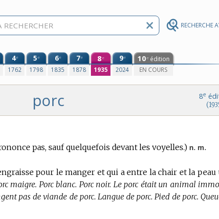
RECHERCHE 
4
5
6
7
8
9
10
e
e
e
e
e
édition
e
e
0
1762
1798
1835
1878
1935
2024
EN COURS
porc
e
8
édi
(193
rononce pas, sauf quelquefois devant les voyelles.)
n. m.
graisse pour le manger et qui a entre la chair et la peau
Porc maigre. Porc blanc. Porc noir. Le porc était un animal imm
ent pas de viande de porc. Langue de porc. Pied de porc. Queu