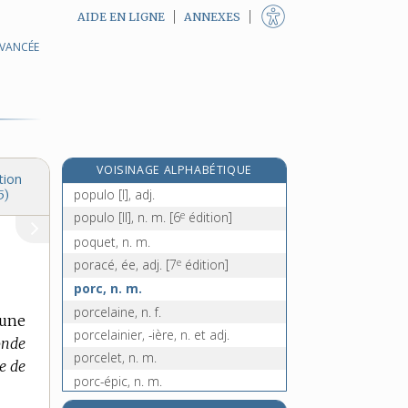
AIDE EN LIGNE
ANNEXES
AVANCÉE
popularité, n. f.
population, n. f.
e
populéum, n. m.
[8
édition]
populeux, -euse, adj.
populisme, n. m.
VOISINAGE ALPHABÉTIQUE
populiste, adj.
tion
populo [I], adj.
5)
e
populo [II], n. m.
[6
édition]
poquet, n. m.
e
poracé, ée, adj.
[7
édition]
porc, n. m.
porcelaine, n. f.
 une
porcelainier, -ière, n. et adj.
onde
porcelet, n. m.
e de
porc-épic, n. m.
porchaison, n. f.