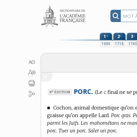
Aller au contenu
1
2
3
re
e
e
1694
1718
174
PORC.
c
(Le
final ne se p
e
8
ÉDITION
■
Cochon, animal domestique qu’on en
graisse qu’on appelle Lard.
Porc gras. 
parmi les Juifs. Les mahométans ne mang
porc. Tuer un porc. Saler un porc.