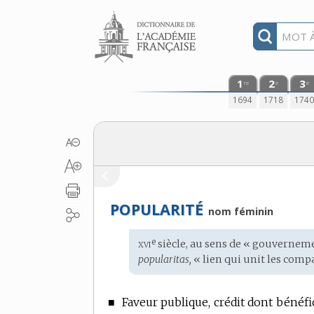
Aller au contenu
1
2
3
re
e
e
1694
1718
174
POPULARITÉ
nom féminin
xvi
e
Étymologie
siècle, au sens de « gouverneme
:
popularitas,
« lien qui unit les compa
■
Faveur publique, crédit dont bénéf