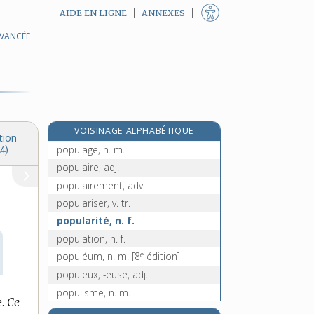
AIDE EN LIGNE
ANNEXES
AVANCÉE
popeline, n. f.
poplité, -ée, adj.
popote, n. f.
popotin, n. m.
populace, n. f.
VOISINAGE ALPHABÉTIQUE
populacier, -ière, adj.
tion
populage, n. m.
4)
populaire, adj.
populairement, adv.
populariser, v. tr.
popularité, n. f.
population, n. f.
e
populéum, n. m.
[8
édition]
populeux, -euse, adj.
populisme, n. m.
.
Ce
populiste, adj.