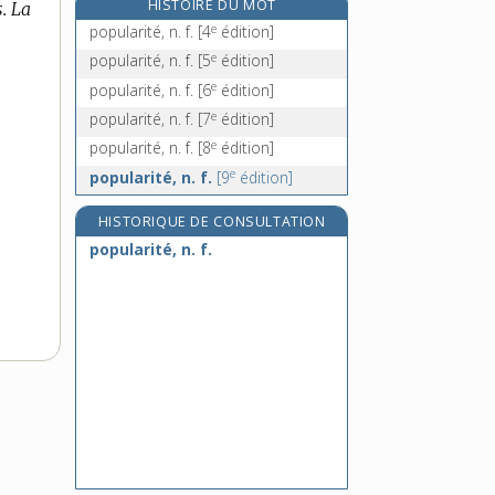
HISTOIRE DU MOT
.
La
populo [I], adj.
e
popularité, n. f.
[4
édition]
e
populo [II], n. m.
[6
édition]
e
popularité, n. f.
[5
édition]
poquet, n. m.
e
popularité, n. f.
[6
édition]
e
poracé, ée, adj.
[7
édition]
e
popularité, n. f.
[7
édition]
e
popularité, n. f.
[8
édition]
e
popularité, n. f.
[9
édition]
HISTORIQUE DE CONSULTATION
popularité, n. f.