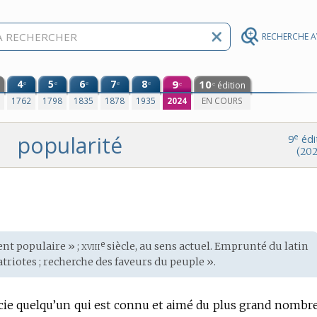
RECHERCHE 
4
5
6
7
8
9
10
e
e
e
e
e
édition
e
e
0
1762
1798
1835
1878
1935
2024
EN COURS
popularité
e
9
édi
(202
xviii
e
nt populaire » ;
siècle, au sens actuel. Emprunté du
latin
triotes ; recherche des faveurs du peuple ».
icie quelqu’un qui est connu et aimé du plus grand nombre