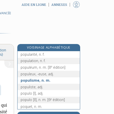
AIDE EN LIGNE
ANNEXES
AVANCÉE
populace, n. f.
populacier, -ière, adj.
populage, n. m.
populaire, adj.
populairement, adv.
VOISINAGE ALPHABÉTIQUE
populariser, v. tr.
tion
popularité, n. f.
4)
population, n. f.
e
populéum, n. m.
[8
édition]
populeux, -euse, adj.
populisme, n. m.
populiste, adj.
populo [I], adj.
e
populo [II], n. m.
[6
édition]
 qui
poquet, n. m.
sité
e
poracé, ée, adj.
[7
édition]