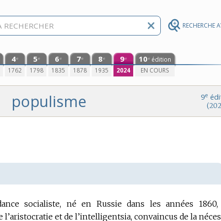
RECHERCHE 
4
5
6
7
8
9
10
édition
e
e
e
e
e
e
e
0
1762
1798
1835
1878
1935
2024
EN COURS
populisme
e
9
édi
(202
nce socialiste, né en Russie dans les années 1860,
l’aristocratie et de l’intelligentsia, convaincus de la néces