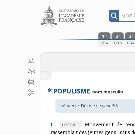
Aller au contenu
1
2
3
re
e
e
1694
1718
174
✻
POPULISME
nom masculin
xx
e
Étymologie
siècle. Dérivé de
populiste.
:
Mouvement de tenda
MARQUE
HISTOIRE.
1.
rassemblait des jeunes gens, issus de 
DE