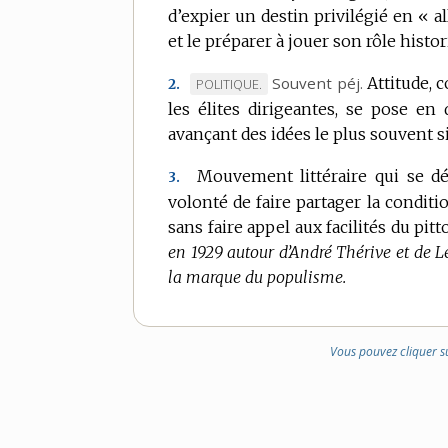
d’expier un destin privilégié en « al
DOMAINE
et le préparer à jouer son rôle histor
:
Souvent
péj.
Attitude, 
MARQUE
POLITIQUE.
2.
les élites dirigeantes, se pose en
DE
avançant des idées le plus souvent 
DOMAINE
:
Mouvement littéraire qui se dé
3.
volonté de faire partager la condit
sans faire appel aux facilités du pi
en 1929 autour d’André Thérive et de 
la marque du populisme.
Vous pouvez cliquer s