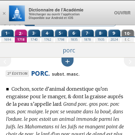
Aller au contenu
Dictionnaire de l’Académie
OUVRIR
×
Télécharger ou ouvrir l’application
Disponible sur Android et iOS
1
2
3
4
5
6
7
8
9
10
re
e
e
e
e
e
e
e
e
e
1694
1718
1740
1762
1798
1835
1878
1935
2024
E.C.
porc
PORC.
e
subst. masc.
2
ÉDITION
■
Cochon, sorte d’animal domestique qu’on
engraisse pour le manger, & dont la graisse auprés
de la peau s’appelle lard.
Grand porc. gros porc. porc
gras. porc maigre. le porc se veautre dans la bouë, dans
l’ordure. le porc estoit un animal immonde parmi les
Juifs. les Mahometans ni les Juifs ne mangent point de
chair de porc. le lard d’un porc nourri de gland est plus