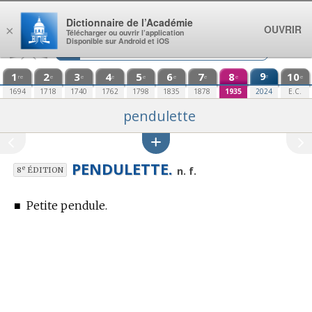
Aller au contenu
Dictionnaire de l’Académie
OUVRIR
×
Télécharger ou ouvrir l’application
Disponible sur Android et iOS
1
2
3
4
5
6
7
8
9
10
e
re
e
e
e
e
e
e
e
e
1694
1718
1740
1762
1798
1835
1878
1935
2024
E.C.
pendulette
PENDULETTE.
e
n. f.
8
ÉDITION
■
Petite pendule.