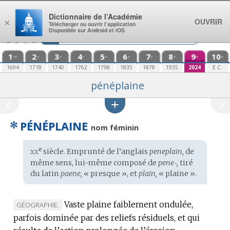
Aller au contenu
Dictionnaire de l’Académie
OUVRIR
×
Télécharger ou ouvrir l’application
Disponible sur Android et iOS
1
2
3
4
5
6
7
8
9
10
re
e
e
e
e
e
e
e
e
e
1694
1718
1740
1762
1798
1835
1878
1935
2024
E.C.
pénéplaine
✻
PÉNÉPLAINE
nom féminin
xx
e
Étymologie
siècle. Emprunté de l’
anglais
peneplain,
de
:
même sens, lui-même composé de
pene‑,
tiré
du
latin
paene,
« presque », et
plain,
« plaine ».
Vaste plaine faiblement ondulée,
MARQUE
GÉOGRAPHIE.
parfois dominée par des reliefs résiduels, et qui
DE
DOMAINE