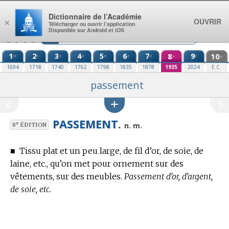
Aller au contenu
Dictionnaire de l’Académie
OUVRIR
×
Télécharger ou ouvrir l’application
Disponible sur Android et iOS
1
2
3
4
5
6
7
8
9
10
re
e
e
e
e
e
e
e
e
e
1694
1718
1740
1762
1798
1835
1878
1935
2024
E.C.
passement
PASSEMENT.
e
n. m.
8
ÉDITION
■
Tissu plat et un peu large, de fil d’or, de soie, de
laine, etc., qu’on met pour ornement sur des
vêtements, sur des meubles.
Passement d’or, d’argent,
de soie, etc.